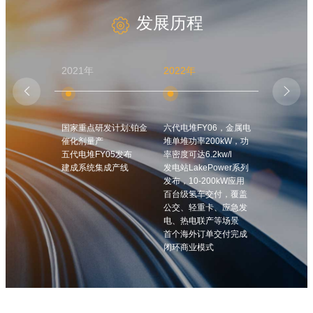
发展历程
2022年
2023年
2025年


研发计划:铂金
六代电堆FY06，金属电
石墨堆FY06B发布，低
兆瓦级产
量产
堆单堆功率200kW，功
计量比1.2/1.4
在热电联
FY05发布
率密度可达6.2kw/l
金属堆FY06M系列突破
等方面开
统集成产线
发电站LakePower系列
250kw
从矿用车/
发布，10-200kW应用
系统产品突破160kW
物流等交
百台级氢车交付，覆盖
氢能发电系统批量交付
逐步打开
公交、轻重卡、应急发
海外市场
用典型案例
电、热电联产等场景
首个海外订单交付完成
闭环商业模式