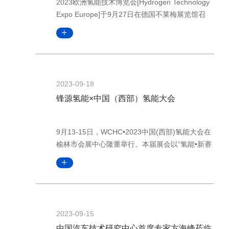
2023欧洲氢能技术博览会[Hydrogen Technology
Expo Europe]于9月27日在德国不莱梅展览馆召
开，欧洲氢能技术博览会是全球最大的提供氢能技
术、材料、组件和工程解决方案的供应商展览会，
该展会将把整个氢价值链聚集在一起，重点关注低
碳氢产生、储存和分配以及移动和固定应用的解决
方案和创新。此次大会设置5大主题，涵盖整个
2023-09-18
锋源氢能×中国（西部）氢能大会
9月13-15日，WCHC•2023中国(西部)氢能大会在
榆林市会展中心隆重举行。本届展会以“氢能•新赛
道，低碳•新未来”为主题，聚焦氢能技术可持续发
展，围绕氢能产业面临的机遇与挑战等重点、热
点、难点问题展开充分探讨和技术应用分享，由陕
西省发展和改革委员会、陕西省国有资产监督管理
委员会、榆林市人民政府主办。大会旗下
2023-09-15
中国汽车技术研究中心首席专家方海峰莅临