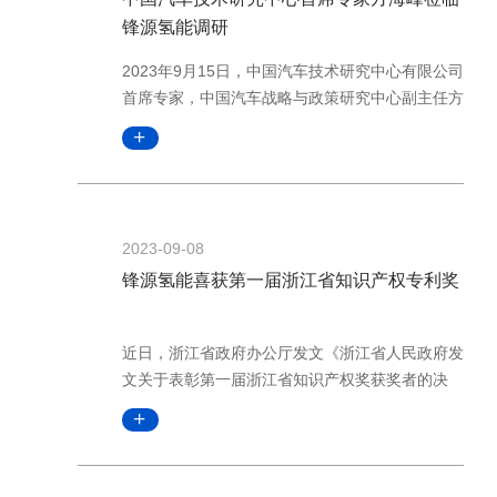
锋源氢能调研
2023年9月15日，中国汽车技术研究中心有限公司
首席专家，中国汽车战略与政策研究中心副主任方
海峰莅临锋源氢能进行调研，锋源氢能董事长王海
峰参加接待。此次调研，方海峰主任旨在考察全国
各地氢能龙头企业发展近况，为更好地推进氢燃料
汽车示范城市群建设、规模化地推广氢能应用及关
键零部件国产化替代等征求政策意见和建议
2023-09-08
锋源氢能喜获第一届浙江省知识产权专利奖
近日，浙江省政府办公厅发文《浙江省人民政府发
文关于表彰第一届浙江省知识产权奖获奖者的决
定》(浙政发[2023]25号)，后由浙江省市场监管局
（浙江省知识产权局）公布第一届浙江省知识产权
奖获奖名单。其中申报发明专利《单电池组件和燃
料电池电堆》（专利号：ZL202010489710.0）的