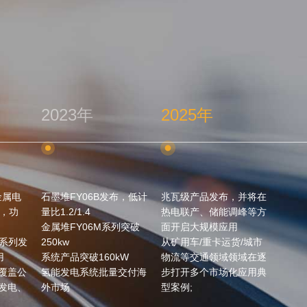
2025年
20
布，低计
兆瓦级产品发布，并将在
锋源
热电联产、储能调峰等方
获清
列突破
面开启大规模应用
室核
从矿用车/重卡运货/城市
专利
kW
物流等交通领域领域在逐
获北
交付海
步打开多个市场化应用典
型案例;