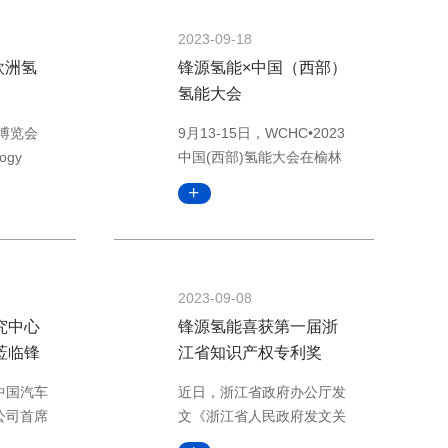
2023-09-18
欧洲氢
锋源氢能×中国（西部）
氢能大会
术博览会
9月13-15日，WCHC•2023
logy
中国(西部)氢能大会在榆林
9月27日在
市会展中心隆重举行。本届
召开，欧
展会以“氢能•新赛道，低碳•
是全球最
新未来”为主题，聚焦氢能
、材料、
技术可持续发展，围绕氢能
案的供应
产业面临的机遇与挑战等重
2023-09-08
将把整个
点、热点、难点问题展开充
起，重点
分探讨和技术应用分享，由
究中心
锋源氢能喜获第一届浙
储存和分
陕西省发展和改革委员会、
莅临锋
江省知识产权专利奖
应用的解
陕西省国有资产监督管理委
，中国汽车
近日，浙江省政府办公厅发
次大会设
员会、榆林市人民政府主
公司首席
文《浙江省人民政府发文关
整个
办。大会旗下
略与政策
于表彰第一届浙江省知识产