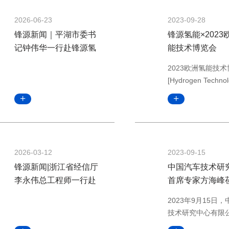
2026-06-23
2023-09-28
锋源新闻｜平湖市委书
锋源氢能×2023
记钟伟华一行赴锋源氢
能技术博览会
能调研，共话氢能产业
2023欧洲氢能技
高质量发展
[Hydrogen Techno
Expo Europe]于
德国不莱梅展览馆
洲氢能技术博览会
大的提供氢能技术
组件和工程解决方
2026-03-12
2023-09-15
商展览会，该展会
氢价值链聚集在一
锋源新闻|浙江省经信厅
中国汽车技术研
关注低碳氢产生、
李永伟总工程师一行赴
首席专家方海峰
配以及移动和固定
锋源氢能开展氢能产业
源氢能调研
2023年9月15日
决方案和创新。此
调研
技术研究中心有限
置5大主题，涵盖
专家，中国汽车战