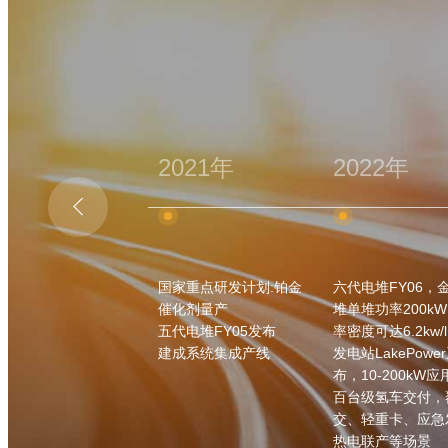
021年
2022年
2023年

家重点研发计划:铂金
六代电堆FY06，金属电
石墨堆FY06B发
化剂量产
堆单堆功率200kW，功
量比1.2/1.4
代电堆FY05发布
率密度可达6.2kw/l
金属堆FY06M系
成系统集成产线
发电站LakePower系列发
250kw
布，10-200kW应用
系统产品突破160
百台级氢车交付，覆盖公
氢能发电系统批量
交、轻重卡、应急发电、
外市场
热电联产等场景