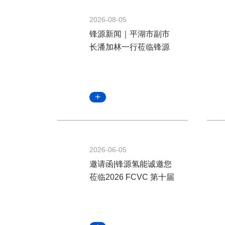
2026-08-05
锋源新闻｜平湖市副市
长潘加林一行莅临锋源
氢能调研指导
2026-06-05
邀请函|锋源氢能诚邀您
莅临2026 FCVC 第十届
国际氢能与燃料电池汽
车大会暨展览会