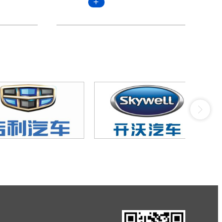
海峰莅临
权奖获奖者的决定》(浙政
，锋源氢
发[2023]25号)，后由浙江
加接待。
省市场监管局（浙江省知识
主任旨在
产权局）公布第一届浙江省
龙头企业
知识产权奖获奖名单。其中
地推进氢
申报发明专利《单电池组件
群建设、
和燃料电池电堆》（专利
应用及关
号：ZL202010489710.0）
代等征求
的浙江锋源氢能科技有限公
司同锋源新创科技（