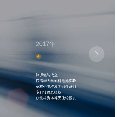
17年
2018年
2021年

氢能成立
获武岳峰资本/国新启迪/
国家重点研发计划:铂
华大学燃料电池实验
平湖产投战略投资
催化剂量产
心电堆及零部件系列
建成7000平米电堆/膜电
五代电堆FY05发布
转移及授权
极/催化剂产线
建成系统集成产线
斗资本等天使轮投资
一代石墨电堆FY01